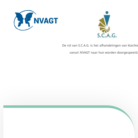
De rol van S.C.A.G. is het afhandelingen van klacht
vanuit NVAGT naar hun worden doorgespeeld