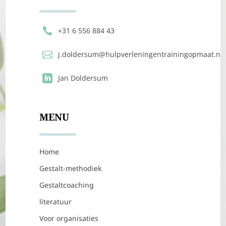

+31 6 556 884 43

j.doldersum@hulpverleningentrainingopmaat.nl

Jan Doldersum
MENU
Home
Gestalt-methodiek
Gestaltcoaching
literatuur
Voor organisaties